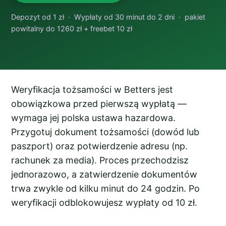
Depozyt od 1 zł · Wypłaty od 30 minut do 2 dni · pakiet
powitalny do 1260 zł + freebet 10 zł
Weryfikacja tożsamości w Betters jest
obowiązkowa przed pierwszą wypłatą —
wymaga jej polska ustawa hazardowa.
Przygotuj dokument tożsamości (dowód lub
paszport) oraz potwierdzenie adresu (np.
rachunek za media). Proces przechodzisz
jednorazowo, a zatwierdzenie dokumentów
trwa zwykle od kilku minut do 24 godzin. Po
weryfikacji odblokowujesz wypłaty od 10 zł.