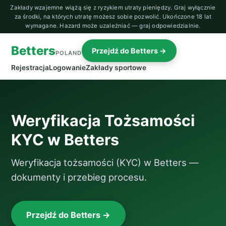
Zakłady wzajemne wiążą się z ryzykiem utraty pieniędzy. Graj wyłącznie
za środki, na których utratę możesz sobie pozwolić. Ukończone 18 lat
wymagane. Hazard może uzależniać — graj odpowiedzialnie.
Betters
Przejdź do Betters →
POLAND
Rejestracja
Logowanie
Zakłady sportowe
Weryfikacja Tożsamości
KYC w Betters
Weryfikacja tożsamości (KYC) w Betters —
dokumenty i przebieg procesu.
Przejdź do Betters →