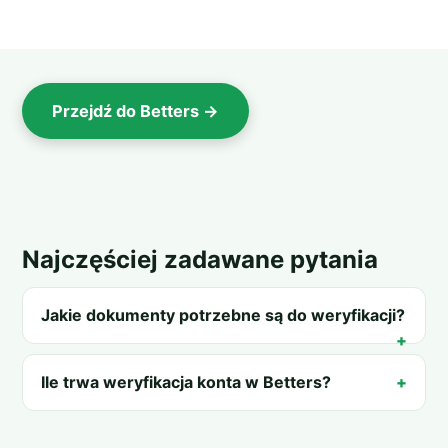
Przejdź do Betters →
Najczęściej zadawane pytania
Jakie dokumenty potrzebne są do weryfikacji?
Ile trwa weryfikacja konta w Betters?