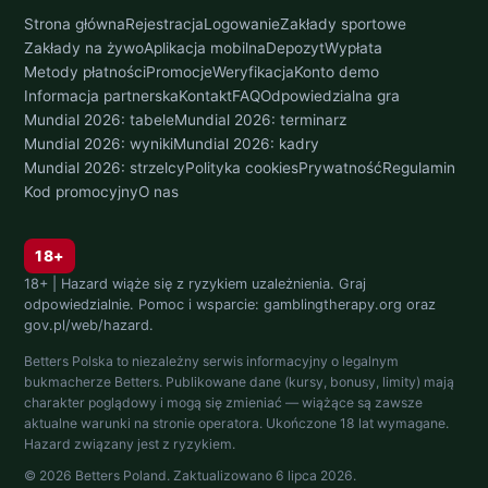
Strona główna
Rejestracja
Logowanie
Zakłady sportowe
Zakłady na żywo
Aplikacja mobilna
Depozyt
Wypłata
Metody płatności
Promocje
Weryfikacja
Konto demo
Informacja partnerska
Kontakt
FAQ
Odpowiedzialna gra
Mundial 2026: tabele
Mundial 2026: terminarz
Mundial 2026: wyniki
Mundial 2026: kadry
Mundial 2026: strzelcy
Polityka cookies
Prywatność
Regulamin
Kod promocyjny
O nas
18+
18+ | Hazard wiąże się z ryzykiem uzależnienia. Graj
odpowiedzialnie. Pomoc i wsparcie: gamblingtherapy.org oraz
gov.pl/web/hazard.
Betters Polska to niezależny serwis informacyjny o legalnym
bukmacherze Betters. Publikowane dane (kursy, bonusy, limity) mają
charakter poglądowy i mogą się zmieniać — wiążące są zawsze
aktualne warunki na stronie operatora. Ukończone 18 lat wymagane.
Hazard związany jest z ryzykiem.
© 2026 Betters Poland. Zaktualizowano 6 lipca 2026.