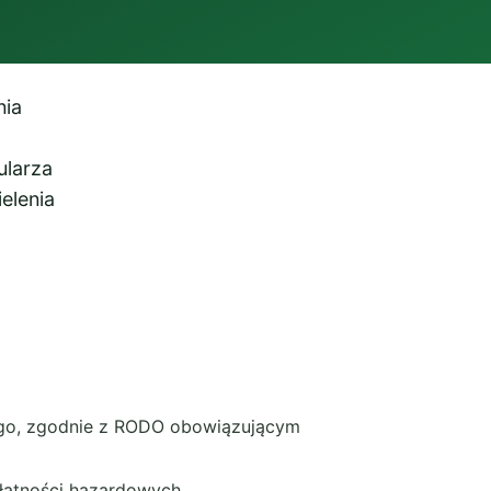
nia
ularza
elenia
ego, zgodnie z RODO obowiązującym
płatności hazardowych.