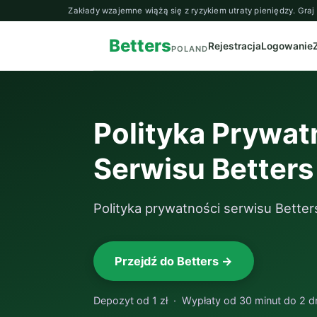
Zakłady wzajemne wiążą się z ryzykiem utraty pieniędzy. Gra
Betters
Rejestracja
Logowanie
POLAND
Polityka Prywat
Serwisu Betters
Polityka prywatności serwisu Better
Przejdź do Betters →
Depozyt od 1 zł · Wypłaty od 30 minut do 2 dni